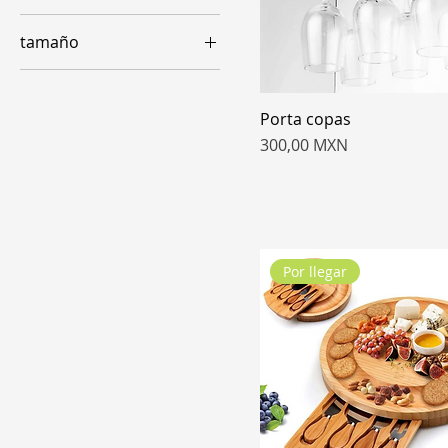
tamaño
chica
mediana
Porta copas
Precio
300,00 MXN
Por llegar