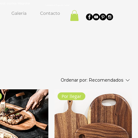
cial cocinas integrales
Carpintería en Playa del Carmen
Galería
Contacto
Ordenar por:
Recomendados
Por llegar