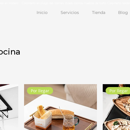
iores en madera Carpintería en playa del carmen, closets cocinas, muebles de baño, Carpintería residen
Inicio
Servicios
Tienda
Blog
ocina
Por llegar
Por llegar