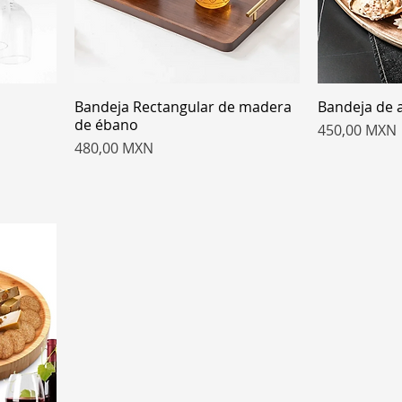
Bandeja Rectangular de madera
Bandeja de a
de ébano
Precio
450,00 MXN
Precio
480,00 MXN