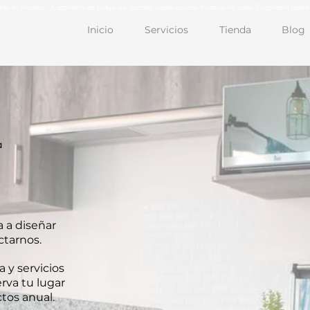
iores en madera Carpintería en playa del carmen, closets cocinas, muebles de baño, Carpintería residen
Inicio
Servicios
Tienda
Blog
a
 a diseñar
ctarnos.
 y servicios
erva tu lugar
tos anual.