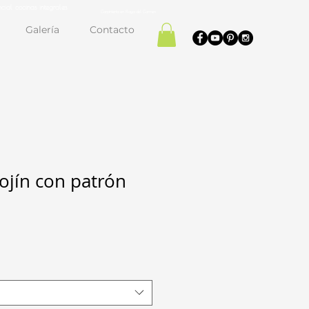
cial cocinas integrales
Carpintería en Playa del Carmen
Galería
Contacto
ojín con patrón