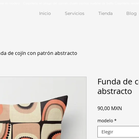
iores en madera Carpintería en playa del carmen, closets cocinas, muebles de baño, Carpintería residen
Inicio
Servicios
Tienda
Blog
da de cojín con patrón abstracto
Funda de c
abstracto
Precio
90,00 MXN
modelo
*
Elegir