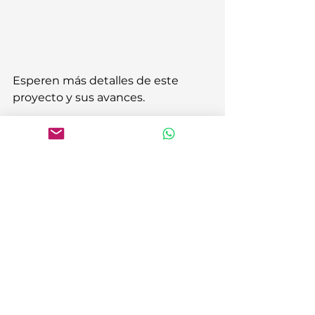
Esperen más detalles de este 
proyecto y sus avances.
Y déjennos sus comentarios. 
#MaderaYVida
#Proyectos
Proyectos