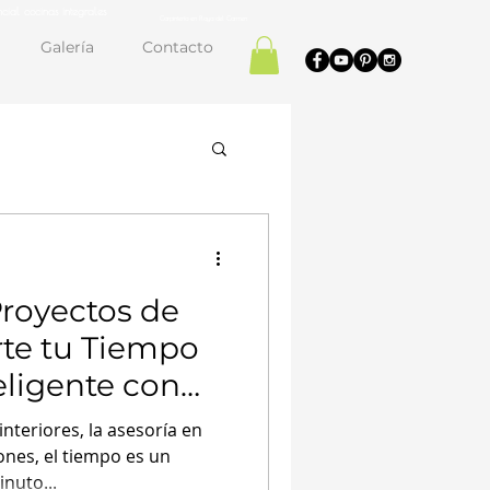
cial cocinas integrales
Carpintería en Playa del Carmen
Galería
Contacto
Proyectos de
rte tu Tiempo
eligente con
io de
nteriores, la asesoría en
 de Espacios
nes, el tiempo es un
nuto...