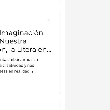
 Imaginación:
 Nuestra
, la Litera en
aña
anta embarcarnos en
a creatividad y nos
eas en realidad. Y...