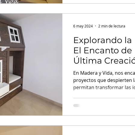
6 may 2024
2 min de lectura
Explorando la
El Encanto de
Última Creación
Forma de Cab
En Madera y Vida, nos enc
proyectos que despierten l
permitan transformar las id