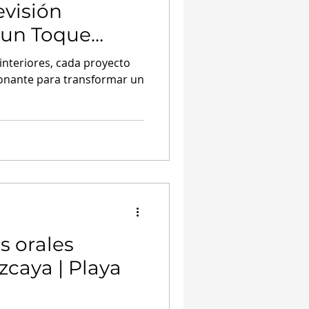
evisión
 un Toque
 tu Mascota
interiores, cada proyecto
onante para transformar un
s orales
zcaya | Playa