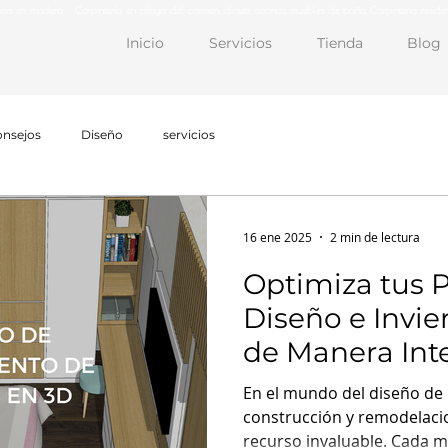
iores en madera Carpintería en playa del carmen, closets cocinas, muebles de baño, Carpintería residen
Inicio
Servicios
Tienda
Blog
nsejos
Diseño
servicios
16 ene 2025
2 min de lectura
Optimiza tus 
Diseño e Invie
de Manera Int
Nuestro Servic
En el mundo del diseño de i
Levantamiento
construcción y remodelacio
recurso invaluable. Cada mi